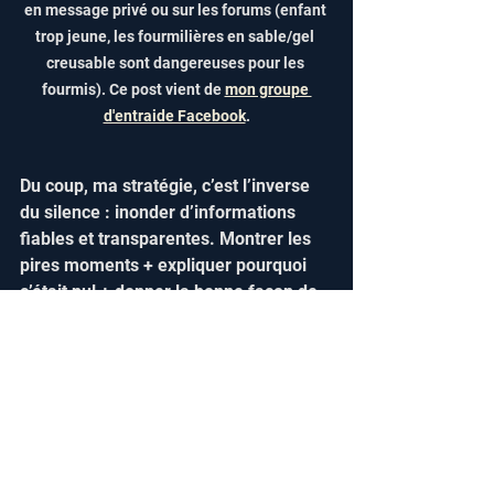
en message privé ou sur les forums (enfant 
trop jeune, les fourmilières en sable/gel 
creusable sont dangereuses pour les 
fourmis). Ce post vient de 
mon groupe 
d'entraide Facebook
.
Du coup, ma stratégie, c’est l’inverse 
du silence : inonder d’informations 
fiables et transparentes. Montrer les 
pires moments + expliquer pourquoi 
c’était nul + donner la bonne façon de 
faire. Comme ça, ceux qui veulent 
vraiment bien faire (vous qui lisez cet 
article, qui posez des questions 
précises en commentaire/sur les 
forums, qui relisez les guides 
plusieurs fois) ont toutes les cartes en 
main pour progresser rapidement et 