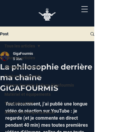
Post
Tous les articles
GigaFourmis
Tous les articles
5 févr.
La philosophie derrière
Élevage de fourmis
ma chaîne
Espèces de fourmis
Univers Fourmis & Vlogs Gigafourmis
GIGAFOURMIS
Matériel et équipements
Tutoriels et DIY
Tout récemment, j’ai publié une longue 
vidéo de réaction sur YouTube : je 
Science et comportements
regarde (et je commente en direct 
pendant 40 min) mes toutes premières 