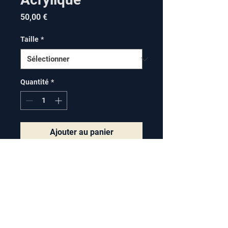
Prix
50,00 €
Taille
*
Quantité
*
Ajouter au panier
Une petite fourmilière en 
acrylique, idéale pour les 
débutants.