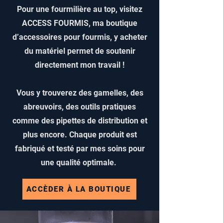
Pour une fourmilière au top, visitez
sous une pierre plate bien exposée au
soleil (ou sur un muret, u
ACCESS FOURMIS, ma boutique
d’accessoires pour fourmis, y acheter
du matériel permet de soutenir
directement mon travail !
Vous y trouverez des gamelles, des
abreuvoirs, des outils pratiques
comme des pipettes de distribution et
plus encore. Chaque produit est
fabriqué et testé par mes soins pour
une qualité optimale.
ACCÈDER À LA BOUTIQUE