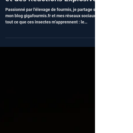
Un Passage Fascinant, des
Interprétations Modernes
et des Réactions Explosives
Passionné par l'élevage de fourmis, je partage sur
mon blog gigafourmis.fr et mes réseaux sociaux
tout ce que ces insectes m’apprennent : le
fonctionnement de leurs colonies ultra-
organisées, comprendre leurs besoins et réussir à
les élever. Avec presque 1000 vidéos publiées et
des centaines de live au compteur, j’aime aussi
faire des ponts inattendus entre les fourmis et
d'autres sujets qui peuvent avoir un rapport avec
ces insectes… et parfois c'est la religion. Jeune c