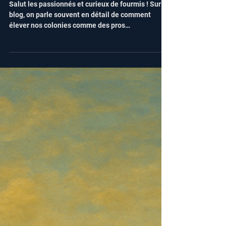
d'exploitation de la chaleur
Salut les passionnés et curieux de fourmis ! Sur ce
blog, on parle souvent en détail de comment
élever nos colonies comme des pros
(température, diapause, erreurs fatales à éviter…).
Mais aujourd’hui, on sort un peu du tube à essai
pour expliquer un phénomène observable
directement en nature ou dans vos jardins :
pourquoi voit-on si souvent des fourmis déplacer
leur précieux couvain (œufs, larves, nymphes)
juste sous une pierre plate bien exposée au soleil
(ou sur un muret, u